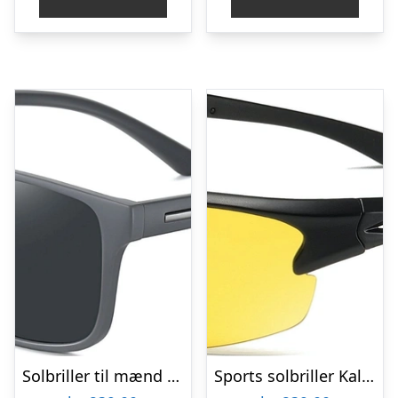
Solbriller til mænd Kaleu Cave grå TR90 56-17-140 mm
Sports solbriller Kaleu Drift med gule linser i TR90 til mænd