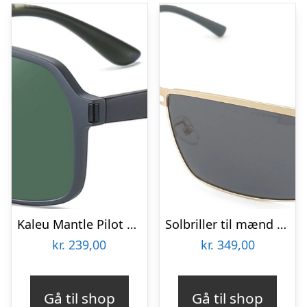
Kaleu Mantle Pilot solbriller TR90 army camouflage til mænd med grønne linser Ø61 mm
Solbriller til mænd Kaleu Neem, aluminiumramme, polariserede UV400-linser, grå/guld med etui
kr.
239,00
kr.
349,00
Gå til shop
Gå til shop