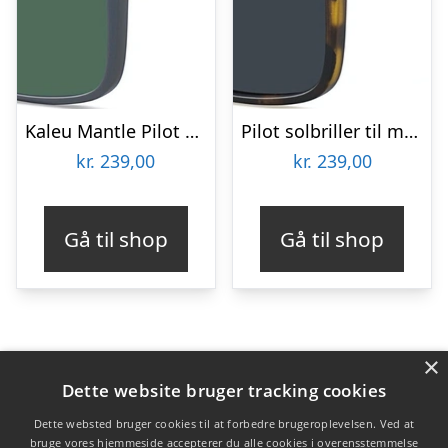
Kaleu Mantle Pilot solbriller TR90 army camouflage til mænd med grønne linser Ø61 mm
Pilot solbriller til mænd Kaleu Mantle TR90 Havana Ø61 mm mørke linser
kr.
239,00
kr.
239,00
Gå til shop
Gå til shop
×
Varekategorier
Dette website bruger tracking cookies
Produkter
Dette websted bruger cookies til at forbedre brugeroplevelsen. Ved at
bruge vores hjemmeside accepterer du alle cookies i overensstemmelse