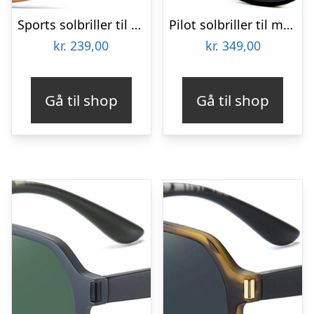
Sports solbriller til mænd Kaleu Drift – TR90 letvægtsramme, orange linser Ø6,5 cm, brobredde 1,6 cm
Pilot solbriller til mænd Kaleu Luxe sort – UV-beskyttelse, linsebredde 61 mm
kr.
239,00
kr.
349,00
Gå til shop
Gå til shop