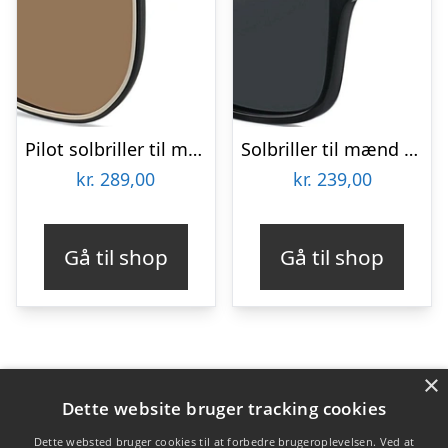
Pilot solbriller til mænd Kaleu Dapper Havana TR90/metal med 100% UV-beskyttelse Ø60 mm
Solbriller til mænd Kaleu Cave regulære TR90 sort 56-17-140 mm
kr.
289,00
kr.
239,00
Gå til shop
Gå til shop
×
Varekategorier
Dette website bruger tracking cookies
Produkter
Dette websted bruger cookies til at forbedre brugeroplevelsen. Ved at