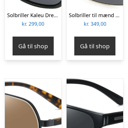
Solbriller Kaleu Dream unisex aluminium sølv med fotokromisk og antirefleksglas inkl. etui, pose og pudseklud
Solbriller til mænd Kaleu Neem, aluminiumramme, polariserede UV400-linser, grå/guld med etui
kr.
299,00
kr.
349,00
Gå til shop
Gå til shop