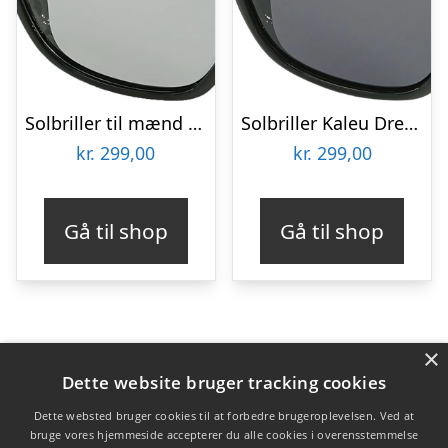
Solbriller til mænd Kaleu Dream unisex polariserede, fotokromiske og antirefleksive linser aluminiumstel med etui
Solbriller Kaleu Dream unisex aluminium sølv med fotokromisk og antirefleksglas inkl. etui, pose og pudseklud
kr.
299,00
kr.
299,00
Gå til shop
Gå til shop
×
Varekategorier
Dette website bruger tracking cookies
Produkter
Dette websted bruger cookies til at forbedre brugeroplevelsen. Ved at
bruge vores hjemmeside accepterer du alle cookies i overensstemmelse