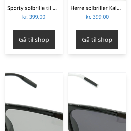
Sporty solbrille til mænd Kaleu Cateye fotokromatisk polariseret UV400 aluminium grå med etui
Herre solbriller Kaleu Alpha i sort plastik og træ UV400 antirefleksive glas
kr.
399,00
kr.
399,00
Gå til shop
Gå til shop